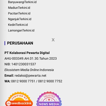
BanyuwangiTerkini.id
MadiunTerkini.id
PacitanTerkini.id
NganjukTerkini.id
KediriTerkini.id
LamonganTerkini.id
PERUSAHAAN
PT Kolaborasi Pewarta Digital
AHU-003349.AH.01.30.Tahun 2023
NIB: 1401230031537
Ekosistem Media Online Indonesia
Email:
redaksi@pewarta.net
WA:
0812 9000 7751
/
0812 9000 7752