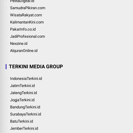
PelitaDigital.id
SamudraPikiran.com
WisataRakyat.com
KalimantanKini.com
PakarInfo.co.id
JadiProfesional.com
Nexzine.id
AlquranOnline.id
TERKINI MEDIA GROUP
IndonesiaTerkini.id
JatimTerkini.id
JatengTerkini.id
JogjaTerkini.id
BandungTerkini.id
SurabayaTerkini.id
BatuTerkini.id
JemberTerkini.id