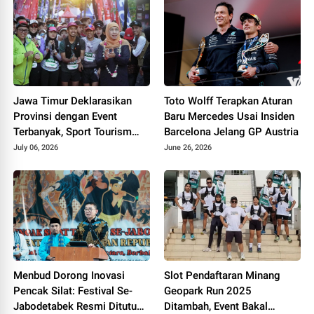
Jawa Timur Deklarasikan
Toto Wolff Terapkan Aturan
Provinsi dengan Event
Baru Mercedes Usai Insiden
Terbanyak, Sport Tourism
Barcelona Jelang GP Austria
Jadi Andalan Ekonomi
July 06, 2026
June 26, 2026
Daerah
Menbud Dorong Inovasi
Slot Pendaftaran Minang
Pencak Silat: Festival Se-
Geopark Run 2025
Jabodetabek Resmi Ditutup
Ditambah, Event Bakal