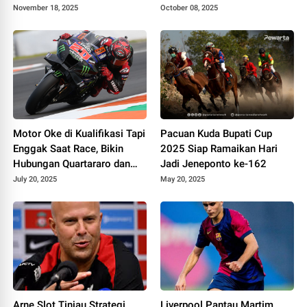
Meriah
Diikuti 3.000 Peserta
November 18, 2025
October 08, 2025
Motor Oke di Kualifikasi Tapi
Pacuan Kuda Bupati Cup
Enggak Saat Race, Bikin
2025 Siap Ramaikan Hari
Hubungan Quartararo dan
Jadi Jeneponto ke-162
Yamaha Memanas?
July 20, 2025
May 20, 2025
Arne Slot Tinjau Strategi
Liverpool Pantau Martim