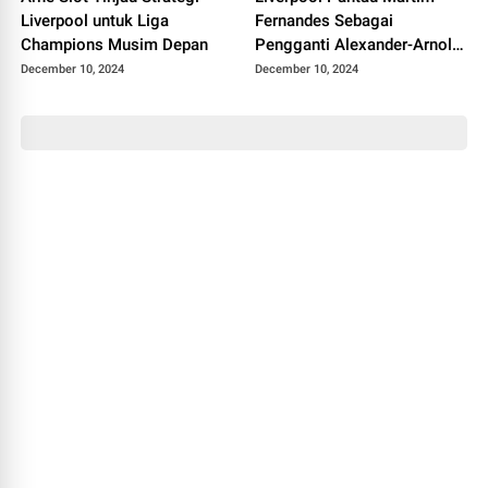
Liverpool untuk Liga
Fernandes Sebagai
Champions Musim Depan
Pengganti Alexander-Arnold,
Sesuai Pilihan Arne Slot
December 10, 2024
December 10, 2024