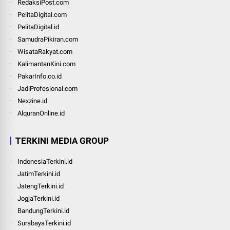
RedaksiPost.com
PelitaDigital.com
PelitaDigital.id
SamudraPikiran.com
WisataRakyat.com
KalimantanKini.com
PakarInfo.co.id
JadiProfesional.com
Nexzine.id
AlquranOnline.id
TERKINI MEDIA GROUP
IndonesiaTerkini.id
JatimTerkini.id
JatengTerkini.id
JogjaTerkini.id
BandungTerkini.id
SurabayaTerkini.id