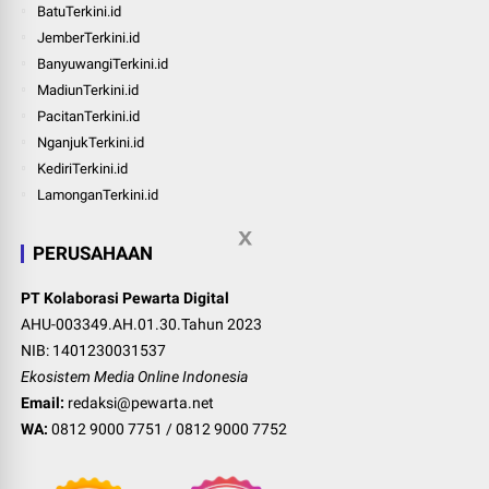
BatuTerkini.id
JemberTerkini.id
BanyuwangiTerkini.id
MadiunTerkini.id
PacitanTerkini.id
NganjukTerkini.id
KediriTerkini.id
LamonganTerkini.id
PERUSAHAAN
PT Kolaborasi Pewarta Digital
AHU-003349.AH.01.30.Tahun 2023
NIB: 1401230031537
Ekosistem Media Online Indonesia
Email:
redaksi@pewarta.net
WA:
0812 9000 7751
/
0812 9000 7752