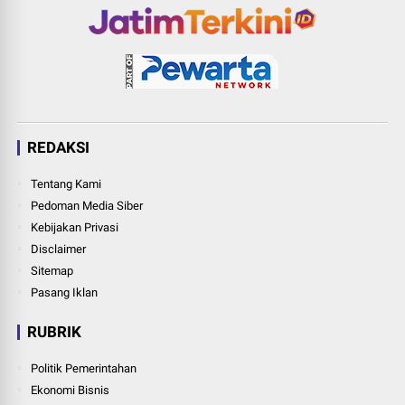
REDAKSI
Tentang Kami
Pedoman Media Siber
Kebijakan Privasi
Disclaimer
Sitemap
Pasang Iklan
RUBRIK
Politik Pemerintahan
Ekonomi Bisnis