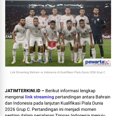
Link Streaming Bahrain vs Indonesia di Kualifikasi Piala Dunia 2026 Grup C.
JATIMTERKINI.ID –
Berikut informasi lengkap
mengenai
link streaming
pertandingan antara Bahrain
dan Indonesia pada lanjutan Kualifikasi Piala Dunia
2026 Grup C. Pertandingan ini menjadi momen
penting dalam perjalanan Timnas Indonesia menuju