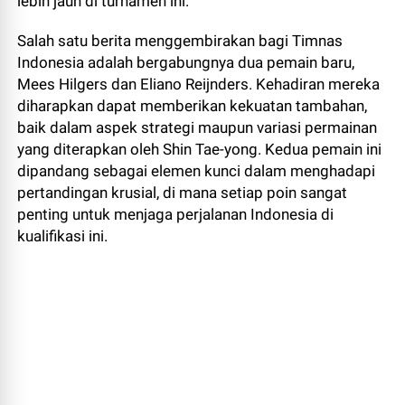
lebih jauh di turnamen ini.
Salah satu berita menggembirakan bagi Timnas
Indonesia adalah bergabungnya dua pemain baru,
Mees Hilgers dan Eliano Reijnders. Kehadiran mereka
diharapkan dapat memberikan kekuatan tambahan,
baik dalam aspek strategi maupun variasi permainan
yang diterapkan oleh Shin Tae-yong. Kedua pemain ini
dipandang sebagai elemen kunci dalam menghadapi
pertandingan krusial, di mana setiap poin sangat
penting untuk menjaga perjalanan Indonesia di
kualifikasi ini.