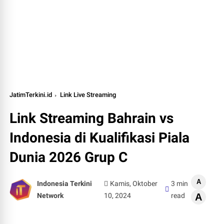
JatimTerkini.id
Link Live Streaming
Link Streaming Bahrain vs
Indonesia di Kualifikasi Piala
Dunia 2026 Grup C
A
Indonesia Terkini
Kamis, Oktober
3 min
Network
10, 2024
read
A