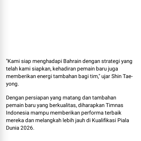
"Kami siap menghadapi Bahrain dengan strategi yang
telah kami siapkan, kehadiran pemain baru juga
memberikan energi tambahan bagi tim," ujar Shin Tae-
yong.
Dengan persiapan yang matang dan tambahan
pemain baru yang berkualitas, diharapkan Timnas
Indonesia mampu memberikan performa terbaik
mereka dan melangkah lebih jauh di Kualifikasi Piala
Dunia 2026.