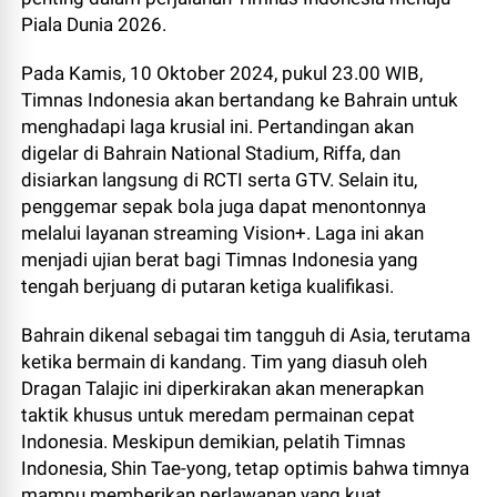
Piala Dunia 2026.
Pada Kamis, 10 Oktober 2024, pukul 23.00 WIB,
Timnas Indonesia akan bertandang ke Bahrain untuk
menghadapi laga krusial ini. Pertandingan akan
digelar di Bahrain National Stadium, Riffa, dan
disiarkan langsung di RCTI serta GTV. Selain itu,
penggemar sepak bola juga dapat menontonnya
melalui layanan streaming Vision+. Laga ini akan
menjadi ujian berat bagi Timnas Indonesia yang
tengah berjuang di putaran ketiga kualifikasi.
Bahrain dikenal sebagai tim tangguh di Asia, terutama
ketika bermain di kandang. Tim yang diasuh oleh
Dragan Talajic ini diperkirakan akan menerapkan
taktik khusus untuk meredam permainan cepat
Indonesia. Meskipun demikian, pelatih Timnas
Indonesia, Shin Tae-yong, tetap optimis bahwa timnya
mampu memberikan perlawanan yang kuat.