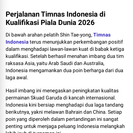
Perjalanan Timnas Indonesia di
Kualifikasi Piala Dunia 2026
Di bawah arahan pelatih Shin Tae-yong,
Timnas
Indonesia
terus menunjukkan perkembangan positif
dalam menghadapi lawan-lawan kuat di babak ketiga
kualifikasi. Setelah berhasil menahan imbang dua tim
raksasa Asia, yaitu Arab Saudi dan Australia,
Indonesia mengamankan dua poin berharga dari dua
laga awal.
Hasil imbang ini menegaskan peningkatan kualitas
permainan Skuad Garuda di kancah internasional.
Indonesia kini bersiap menghadapi dua laga tandang
berikutnya, yakni melawan Bahrain dan China. Setiap
poin yang diperoleh dalam pertandingan ini sangat
penting untuk menjaga peluang Indonesia melangkah