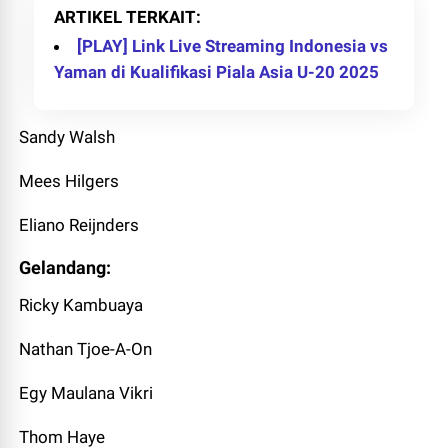
ARTIKEL TERKAIT
[PLAY] Link Live Streaming Indonesia vs
Yaman di Kualifikasi Piala Asia U-20 2025
Sandy Walsh
Mees Hilgers
Eliano Reijnders
Gelandang:
Ricky Kambuaya
Nathan Tjoe-A-On
Egy Maulana Vikri
Thom Haye