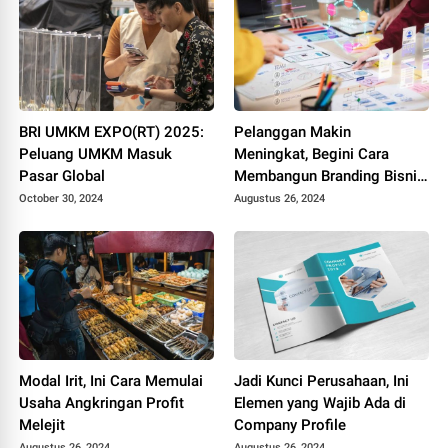
BRI UMKM EXPO(RT) 2025:
Pelanggan Makin
Peluang UMKM Masuk
Meningkat, Begini Cara
Pasar Global
Membangun Branding Bisnis
yang Kuat!
October 30, 2024
Augustus 26, 2024
Modal Irit, Ini Cara Memulai
Jadi Kunci Perusahaan, Ini
Usaha Angkringan Profit
Elemen yang Wajib Ada di
Melejit
Company Profile
Augustus 26, 2024
Augustus 26, 2024