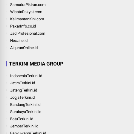
SamudraPikiran.com
WisataRakyat.com
KalimantanKini.com
PakarInfo.co.id
JadiProfesional.com
Nexzine.id
AlquranOnline.id
TERKINI MEDIA GROUP
IndonesiaTerkini.id
JatimTerkini.id
JatengTerkini.id
JogjaTerkini.id
BandungTerkini.id
SurabayaTerkini.id
BatuTerkini.id
JemberTerkini.id
BanyuwangiTerkini.id