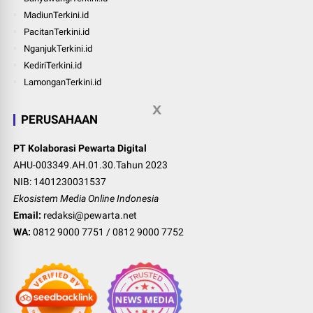
MadiunTerkini.id
PacitanTerkini.id
NganjukTerkini.id
KediriTerkini.id
LamonganTerkini.id
PERUSAHAAN
PT Kolaborasi Pewarta Digital
AHU-003349.AH.01.30.Tahun 2023
NIB: 1401230031537
Ekosistem Media Online Indonesia
Email:
redaksi@pewarta.net
WA:
0812 9000 7751
/
0812 9000 7752