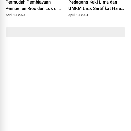
Permudah Pembiayaan
Pedagang Kaki Lima dan
Pembelian Kios dan Los di
UMKM Urus Sertifikat Halal
Pasar Rakyat Citayam
dari Kemenag
April 13, 2024
April 13, 2024