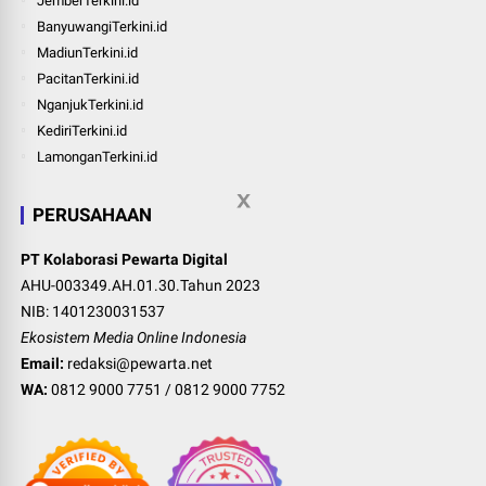
JemberTerkini.id
BanyuwangiTerkini.id
MadiunTerkini.id
PacitanTerkini.id
NganjukTerkini.id
KediriTerkini.id
LamonganTerkini.id
PERUSAHAAN
PT Kolaborasi Pewarta Digital
AHU-003349.AH.01.30.Tahun 2023
NIB: 1401230031537
Ekosistem Media Online Indonesia
Email:
redaksi@pewarta.net
WA:
0812 9000 7751
/
0812 9000 7752