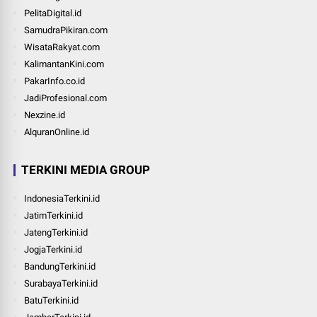
PelitaDigital.id
SamudraPikiran.com
WisataRakyat.com
KalimantanKini.com
PakarInfo.co.id
JadiProfesional.com
Nexzine.id
AlquranOnline.id
TERKINI MEDIA GROUP
IndonesiaTerkini.id
JatimTerkini.id
JatengTerkini.id
JogjaTerkini.id
BandungTerkini.id
SurabayaTerkini.id
BatuTerkini.id