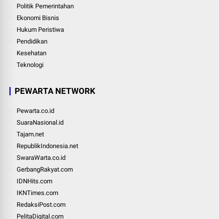
Politik Pemerintahan
Ekonomi Bisnis
Hukum Peristiwa
Pendidikan
Kesehatan
Teknologi
PEWARTA NETWORK
Pewarta.co.id
SuaraNasional.id
Tajam.net
RepublikIndonesia.net
SwaraWarta.co.id
GerbangRakyat.com
IDNHits.com
IKNTimes.com
RedaksiPost.com
PelitaDigital.com