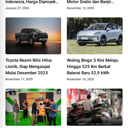
Indonesia, Harga Diproyeksi
Motor Gratis dan Banjir
di Bawah Rp1 Miliar
Bantuan
January 27, 2026
December 12, 2025
Toyota Resmi Rilis Hilux
Wuling Bingo S Kini Melaju
Listrik, Siap Mengaspal
Hingga 525 Km Berkat
Mulai Desember 2025
Baterai Baru 52,9 kWh
November 17, 2025
November 16, 2025