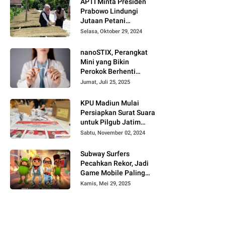
APTI Minta Presiden
Prabowo Lindungi
Jutaan Petani
Tembakau
Selasa, Oktober 29, 2024
nanoSTIX, Perangkat
Mini yang Bikin
Perokok Berhenti
dalam Waktu Singkat!
Jumat, Juli 25, 2025
KPU Madiun Mulai
Persiapkan Surat Suara
untuk Pilgub Jatim
2024
Sabtu, November 02, 2024
Subway Surfers
Pecahkan Rekor, Jadi
Game Mobile Paling
Populer Sepanjang
Kamis, Mei 29, 2025
Dekade!