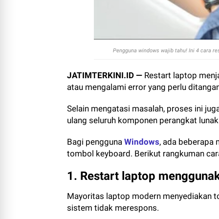
Pengguna windows wajib tahu! Ini 4 cara re
JATIMTERKINI.ID —
Restart laptop menj
atau mengalami error yang perlu ditangan
Selain mengatasi masalah, proses ini ju
ulang seluruh komponen perangkat lunak
Bagi pengguna
Windows
, ada beberapa
tombol keyboard. Berikut rangkuman car
1. Restart laptop mengguna
Mayoritas laptop modern menyediakan tom
sistem tidak merespons.