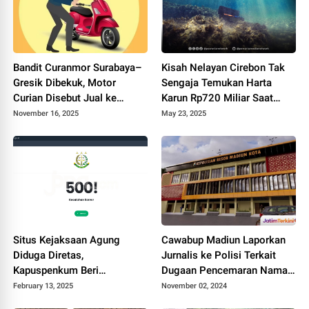
Bandit Curanmor Surabaya–
Kisah Nelayan Cirebon Tak
Gresik Dibekuk, Motor
Sengaja Temukan Harta
Curian Disebut Jual ke
Karun Rp720 Miliar Saat
Penadah Madura
Mancing di Laut Jawa
November 16, 2025
May 23, 2025
Situs Kejaksaan Agung
Cawabup Madiun Laporkan
Diduga Diretas,
Jurnalis ke Polisi Terkait
Kapuspenkum Beri
Dugaan Pencemaran Nama
Klarifikasi
Baik di TikTok
February 13, 2025
November 02, 2024