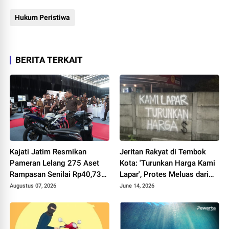
Hukum Peristiwa
BERITA TERKAIT
Kajati Jatim Resmikan
Jeritan Rakyat di Tembok
Pameran Lelang 275 Aset
Kota: 'Turunkan Harga Kami
Rampasan Senilai Rp40,73
Lapar', Protes Meluas dari
Miliar, Ini Jadwal dan Jenis
Jember hingga Surabaya
Augustus 07, 2026
June 14, 2026
Barangnya