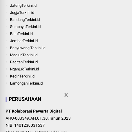
JatengTerkini.id
JogjaTerkini.id
BandungTerkini.id
SurabayaTerkini.id
BatuTerkini.id
JemberTerkini.id
BanyuwangiTerkini.id
MadiunTerkini.id
PacitanTerkini.id
NganjukTerkini.id
KediriTerkini.id
LamonganTerkini.id
PERUSAHAAN
PT Kolaborasi Pewarta Digital
AHU-003349.AH.01.30.Tahun 2023
NIB: 1401230031537