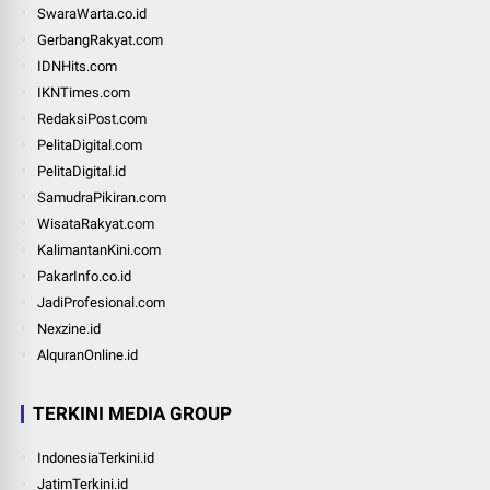
SwaraWarta.co.id
GerbangRakyat.com
IDNHits.com
IKNTimes.com
RedaksiPost.com
PelitaDigital.com
PelitaDigital.id
SamudraPikiran.com
WisataRakyat.com
KalimantanKini.com
PakarInfo.co.id
JadiProfesional.com
Nexzine.id
AlquranOnline.id
TERKINI MEDIA GROUP
IndonesiaTerkini.id
JatimTerkini.id