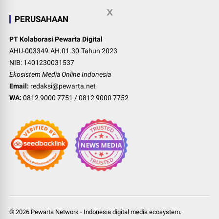
PERUSAHAAN
PT Kolaborasi Pewarta Digital
AHU-003349.AH.01.30.Tahun 2023
NIB: 1401230031537
Ekosistem Media Online Indonesia
Email:
redaksi@pewarta.net
WA:
0812 9000 7751
/
0812 9000 7752
©
2026
Pewarta Network
-
Indonesia digital media ecosystem
.