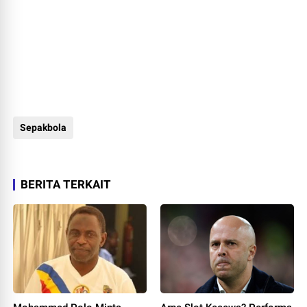
Sepakbola
BERITA TERKAIT