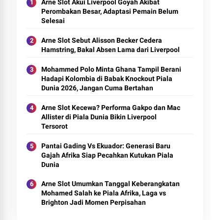
Arne Slot Akui Liverpool Goyah Akibat
Perombakan Besar, Adaptasi Pemain Belum
Selesai
Arne Slot Sebut Alisson Becker Cedera
Hamstring, Bakal Absen Lama dari Liverpool
Mohammed Polo Minta Ghana Tampil Berani
Hadapi Kolombia di Babak Knockout Piala
Dunia 2026, Jangan Cuma Bertahan
Arne Slot Kecewa? Performa Gakpo dan Mac
Allister di Piala Dunia Bikin Liverpool
Tersorot
Pantai Gading Vs Ekuador: Generasi Baru
Gajah Afrika Siap Pecahkan Kutukan Piala
Dunia
Arne Slot Umumkan Tanggal Keberangkatan
Mohamed Salah ke Piala Afrika, Laga vs
Brighton Jadi Momen Perpisahan