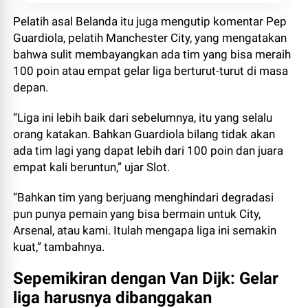
Pelatih asal Belanda itu juga mengutip komentar Pep
Guardiola, pelatih Manchester City, yang mengatakan
bahwa sulit membayangkan ada tim yang bisa meraih
100 poin atau empat gelar liga berturut-turut di masa
depan.
“Liga ini lebih baik dari sebelumnya, itu yang selalu
orang katakan. Bahkan Guardiola bilang tidak akan
ada tim lagi yang dapat lebih dari 100 poin dan juara
empat kali beruntun,” ujar Slot.
“Bahkan tim yang berjuang menghindari degradasi
pun punya pemain yang bisa bermain untuk City,
Arsenal, atau kami. Itulah mengapa liga ini semakin
kuat,” tambahnya.
Sepemikiran dengan Van Dijk: Gelar
liga harusnya dibanggakan