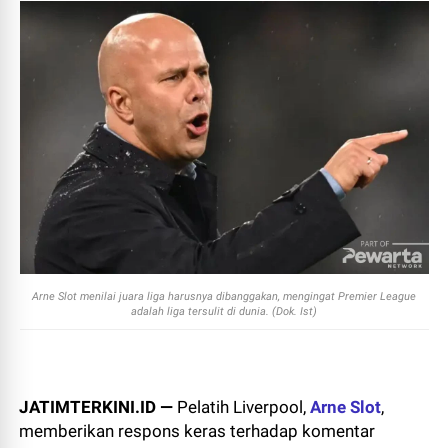
Arne Slot menilai juara liga harusnya dibanggakan, mengingat Premier League
adalah liga tersulit di dunia. (Dok. Ist)
JATIMTERKINI.ID —
Pelatih Liverpool,
Arne Slot
,
memberikan respons keras terhadap komentar