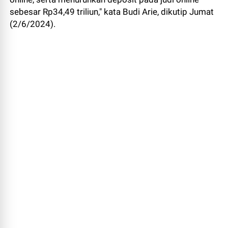
sebesar Rp34,49 triliun," kata Budi Arie, dikutip Jumat
(2/6/2024).