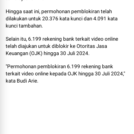
Hingga saat ini, permohonan pemblokiran telah
dilakukan untuk 20.376 kata kunci dan 4.091 kata
kunci tambahan.
Selain itu, 6.199 rekening bank terkait video online
telah diajukan untuk diblokir ke Otoritas Jasa
Keuangan (OJK) hingga 30 Juli 2024.
"Permohonan pemblokiran 6.199 rekening bank
terkait video online kepada OJK hingga 30 Juli 2024,"
kata Budi Arie.