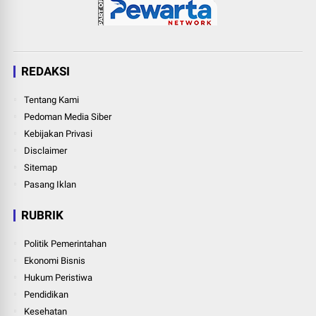
REDAKSI
Tentang Kami
Pedoman Media Siber
Kebijakan Privasi
Disclaimer
Sitemap
Pasang Iklan
RUBRIK
Politik Pemerintahan
Ekonomi Bisnis
Hukum Peristiwa
Pendidikan
Kesehatan