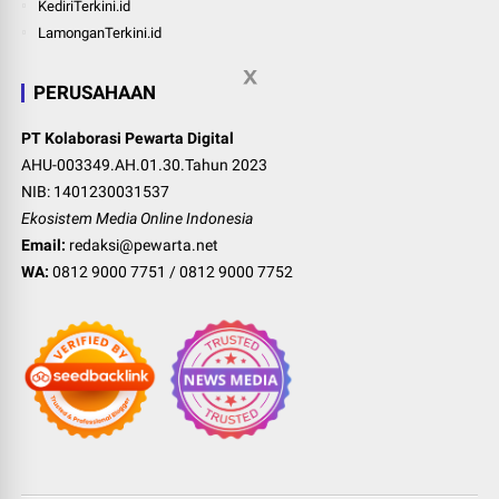
KediriTerkini.id
LamonganTerkini.id
PERUSAHAAN
PT Kolaborasi Pewarta Digital
AHU-003349.AH.01.30.Tahun 2023
NIB: 1401230031537
Ekosistem Media Online Indonesia
Email:
redaksi@pewarta.net
WA:
0812 9000 7751
/
0812 9000 7752