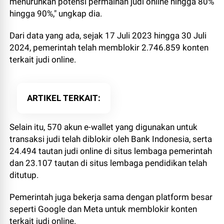
menurunkan potensi permainan judi online hingga 80%
hingga 90%," ungkap dia.
Dari data yang ada, sejak 17 Juli 2023 hingga 30 Juli
2024, pemerintah telah memblokir 2.746.859 konten
terkait judi online.
ARTIKEL TERKAIT
Selain itu, 570 akun e-wallet yang digunakan untuk
transaksi judi telah diblokir oleh Bank Indonesia, serta
24.494 tautan judi online di situs lembaga pemerintah
dan 23.107 tautan di situs lembaga pendidikan telah
ditutup.
Pemerintah juga bekerja sama dengan platform besar
seperti Google dan Meta untuk memblokir konten
terkait judi online.