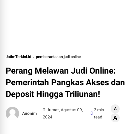
JatimTerkini.id
pemberantasan judi online
Perang Melawan Judi Online:
Pemerintah Pangkas Akses dan
Deposit Hingga Triliunan!
A
Jumat, Agustus 09,
2 min
Anonim
2024
read
A