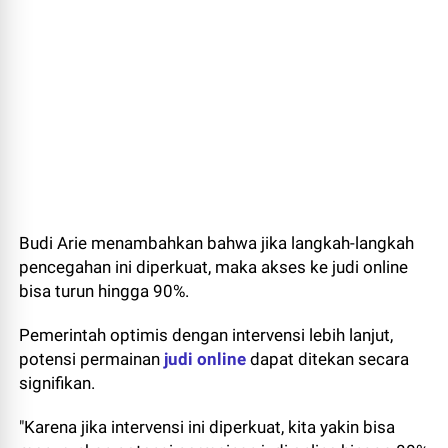
Budi Arie menambahkan bahwa jika langkah-langkah
pencegahan ini diperkuat, maka akses ke judi online
bisa turun hingga 90%.
Pemerintah optimis dengan intervensi lebih lanjut,
potensi permainan
judi online
dapat ditekan secara
signifikan.
"Karena jika intervensi ini diperkuat, kita yakin bisa